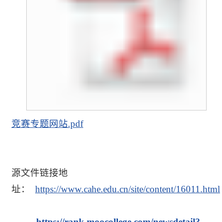
竞赛专题网站.pdf
源文件链接地
址：
https://www.cahe.edu.cn/site/content/16011.html
https://rank.moocollege.com/newsdetail?